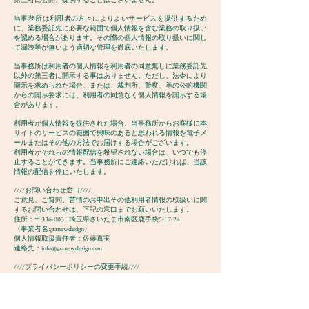
当事務所は利用者の方々によりよいサービスを提供するため
に、業務委託先に必要な範囲で個人情報を含む業務の取り扱い
を認める場合があります。その際の個人情報の取り扱いに関し
て漏洩等が無いよう適切な管理を徹底いたします。
当事務所は利用者の個人情報を利用者の同意無しに業務委託先
以外の第三者に開示する事はありません。ただし、法令により
開示を求められた場合、または、裁判所、警察、等の公的機関
からの開示要求には、利用者の同意なく個人情報を開示する場
合があります。
利用者が個人情報を提供された場合、当事務所からお客様に本
サイトのサービスの範囲で興味のあると思われる情報を電子メ
ールまたはその他の方法でお届けする場合がございます。
利用者がそれらの情報配信を希望されない場合は、いつでも停
止することができます。当事務所にご連絡いただければ、当該
情報の配信を停止いたします。
////お問い合わせ窓口////
ご意見、ご質問、苦情のお申出その他利用者情報の取扱いに関
するお問い合わせは、下記の窓口までお願いいたします。
住所：〒336-0031 埼玉県さいたま市南区鹿手袋5-17-24
〈事業者名:granewdesign〉
個人情報取扱責任者：佐藤真実
連絡先：
info@granewdesign.com
////プライバシーポリシーの変更手続////
当事務所は、必要に応じて、本ポリシーを変更します。但し、
法令上ユーザーの同意が必要となるような本ポリシーの変更を
行う場合、変更後の本ポリシーは、当事務所所定の方法で変更
に同意したユーザーに対してのみ適用されるものとします。な