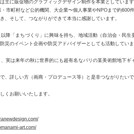
は主に販促物のグラフィックデザイン制作を本業としています
県・市町村など公的機関、大企業〜個人事業やNPOまで約600
き、そして、つながりができて本当に感謝しています。
災以降「まちづくり」に興味を持ち、地域活動（自治会・民生
防災のイベント企画や防災アドバイザーとしても活動していま
し、実は来年の秋に世界的にも超有名なパリの某美術館地下ギ
で、詳しい方（画商・プロデュース等）と是非つながりたいで
ろしくお願いいたします。
granewdesign.com/
tomanami-art.com/