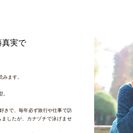
藤真実で
読みます。
B型。
好きで、毎年必ず旅行や仕事で訪
ちましたが、カナヅチで泳げませ